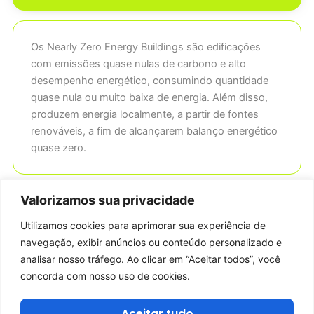
Os Nearly Zero Energy Buildings são edificações
com emissões quase nulas de carbono e alto
desempenho energético, consumindo quantidade
quase nula ou muito baixa de energia. Além disso,
produzem energia localmente, a partir de fontes
renováveis, a fim de alcançarem balanço energético
quase zero.
Valorizamos sua privacidade
Por que este conceito foi escolhido para o
projeto?
Utilizamos cookies para aprimorar sua experiência de
navegação, exibir anúncios ou conteúdo personalizado e
analisar nosso tráfego. Ao clicar em “Aceitar todos”, você
Qual a origem do projeto do Espaço NZEB?
concorda com nosso uso de cookies.
Qual a participação do Procel no projeto?
Aceitar tudo